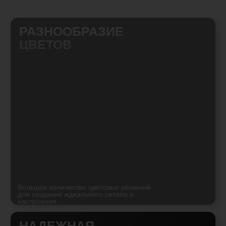
Сетка надежно фиксируется
под конус шахты кальяна
БЕЗОПАСНОСТЬ
99.9%
В случае падения кальяна, сетка удержит
в себе калауд, чашу и раскаленные угли
предотвратив негативные последствия