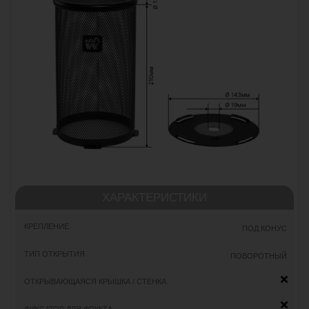
КАТАЛОГ
ДОПОЛНИТЕЛЬНО
О НАС
КАЛАУДЫ
ДЛЯ ЗАВЕДЕНИЙ
ЗАЩИТНЫЕ СЕТКИ
ДРУГОЕ
ДИЗАЙНЕРСКИЕ КАЛЬЯНЫ
КОНТАКТЫ
НАПИШИТЕ
+7 964 706 29 36
В TELEGRAM
НАМ
contact@watta.market
и в магазинах
Вашего города