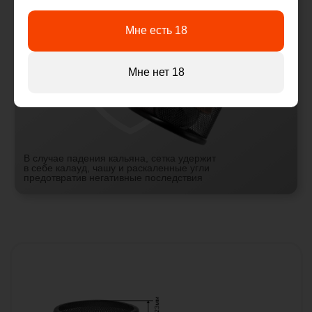
ДОПОЛНИТЕЛЬНАЯ ЗАЩИТА ОТ ВЕТРА
Мне есть 18
ДИАМЕТР СЕТКИ
123 ММ
ВЫСОТА СЕТКИ
210 ММ
Мне нет 18
ДИАМЕТР БЛЮДЦА
143 ММ
ДИАМЕТР КРЕПЛЕНИЯ ПОД КОНУС
19 ММ
Инструкция по использованию
Расскажем как правильно использовать сетку
Собственный логотип
Нанесем любой логотип на сетку
ПРИМЕРЫ РАБОТ
Индивидуальный заказ
Сделаем сетку специально для Вас
Разработка уникального дизайна
Брендирование под заведение